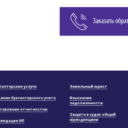
Заказать обра
галтерские услуги
Земельный юрист
ение бухгалтерского учета
Взыскание
задолженности
тавление отчетностни
Защита в судах общей
юрисдикциии
квидация ИП